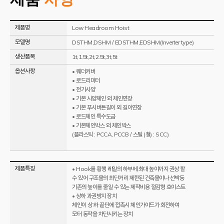
제품명
Low Headroom Hoist
모델명
DSTHM,DSHM / EDSTHM,EDSHM(Inverter type)
생산품목
1t,1.5t,2t,2.5t,3t,5t
옵션사항
• 웨더커버
• 로드리미터
• 전기사양
• 기본 사양체인 외 체인연장
• 기본 푸시버튼길이 외 길이연장
• 로드체인 특수도금
• 기본체인박스 외 체인박스
(플라스틱 : PCCA, PCCB / 스틸 (철) : SCC)
제품특징
• Hook를 횡행 레일의 하부에 최대 높이까지 권상 할
수 있어 구조물의 최단거리 제한된 건축물이나 선박등
기존의 높이를 줄일 수 있는 제작비용 절감형 호이스트
• 상하 과권방지 장치
체인이 상.하 끝단에 접촉시 체인가이드가 회전하여
모터 동작을 차단시키는 장치