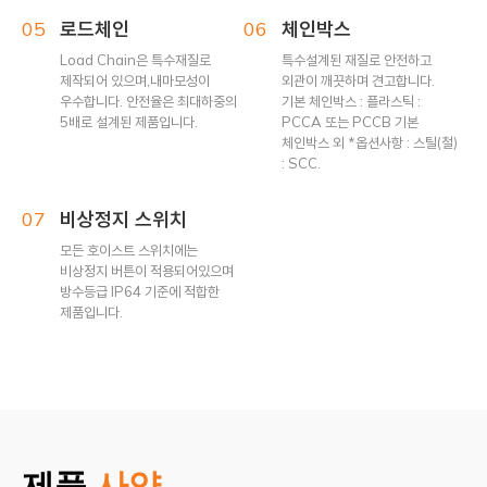
05
로드체인
06
체인박스
Load Chain은 특수재질로
특수설계된 재질로 안전하고
제작되어 있으며,내마모성이
외관이 깨끗하며 견고합니다.
우수합니다. 안전율은 최대하중의
기본 체인박스 : 플라스틱 :
5배로 설계된 제품입니다.
PCCA 또는 PCCB 기본
체인박스 외 *옵션사항 : 스틸(철)
: SCC.
07
비상정지 스위치
모든 호이스트 스위치에는
비상정지 버튼이 적용되어있으며
방수등급 IP64 기준에 적합한
제품입니다.
제품
사양