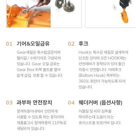
01
기어&오일급유
02
후크
Gear재질은 특수합금강이며
Hook는 특수강 재질로 설계하여
헬리걸 / 수퍼기어로 구성되어
단조한 것이며 모든 HOOK에는
있습니다. Gear 오일 급유는
안전레바가 장착되어 있어 물건
Gear Box 위쪽 볼트를 열어
이동시 안전합니다. 아래후크
쉽게 삽입, 보충 할 수 있습니다.
(Bottom Hook) 목부위는
360도 회전이 가능하도록 되어
있습니다.
03
과부하 안전장치
04
웨더커버 (옵션사항)
정격하중이내에서 안전하게
이물질 및 비의 침투를
사용할 수 있도록 하는 장치이며
막아주는데 도움이 되는
제품출고시 정격하중의 110%로
호이스트용 보호커버 입니다.
세팅되어 있습니다.