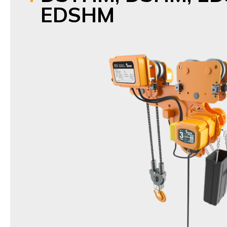
EDSHM
제품명
Low Headroom Hoist
모델명
DSTHM,DSHM /
EDSTHM,EDSHM(Inverter type
생산품목
1t,1.5t,2t,2.5t,3t,5t