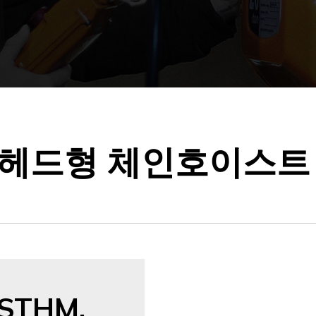
헤드형 체인호이스트
STHM,