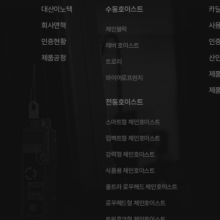
대산이노텍
수동호이스트
카
회사연혁
사
체인블럭
인증현황
인
레버 호이스트
제품공정
산
트로리
제품
와이어로프원치
제품
전동호이스트
스마트형 체인호이스트
컴팩트형 체인호이스트
강력형 체인호이스트
식품용 체인호이스트
울트라 로우헤드 체인호이스트
로우헤드형 체인호이스트
트윈후크형 체인호이스트