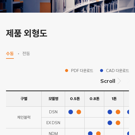
제품 외형도
수동
전동
PDF 다운로드
CAD 다운로드
Scroll
구별
모델명
0.5톤
0.8톤
1톤
1.
DSN
체인블럭
EX DSN
NDM