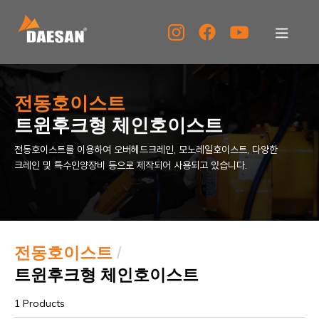
대산이노텍
전동호이스트
제품소개
트윈후크형 체인호이스트
전동호이스트를 이용하여 오버헤드크레인, 모노레일호이스트, 다양한
자료실
크레인 및 특수인양장비 등으로 제작되어 사용되고 있습니다.
고객센터
홍보센터
전동호이스트
/
트윈후크형 체인호이스트
KOR
ENG
CHN
1 Products